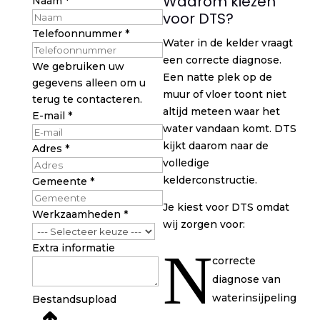
Waarom kiezen
Naam
*
voor DTS?
Extra
Telefoonnummer
*
Water in de kelder vraagt
Naam
een correcte diagnose.
informatie
We gebruiken uw
Een natte plek op de
gegevens alleen om u
muur of vloer toont niet
terug te contacteren.
altijd meteen waar het
E-mail
*
water vandaan komt. DTS
kijkt daarom naar de
Adres
*
volledige
kelderconstructie.
Gemeente
*
Je kiest voor DTS omdat
Werkzaamheden
*
wij zorgen voor:
Extra informatie
N
correcte
diagnose van
waterinsijpeling
Bestandsupload