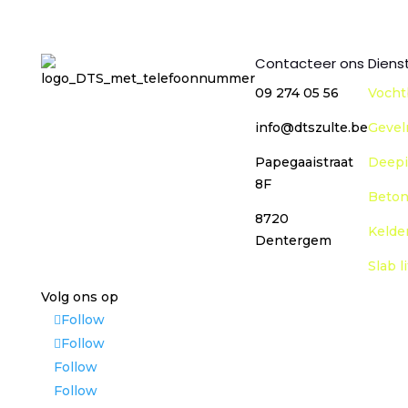
Contacteer ons
Diens
09 274 05 56
Vocht
info@dtszulte.be
Gevel
Papegaaistraat
Deepi
8F
Beton
8720
Kelde
Dentergem
Slab l
Volg ons op
Follow
Follow
Follow
Follow