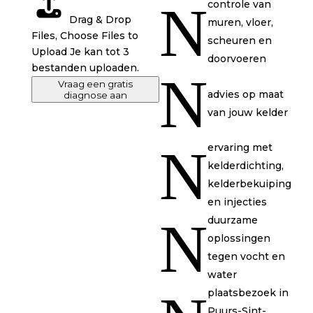
N
controle van
Drag & Drop
muren, vloer,
Files,
Choose Files to
scheuren en
Upload
Je kan tot 3
doorvoeren
bestanden uploaden.
N
Vraag een gratis
advies op maat
diagnose aan
van jouw kelder
N
ervaring met
kelderdichting,
kelderbekuiping
en injecties
N
duurzame
oplossingen
tegen vocht en
water
plaatsbezoek in
Puurs-Sint-