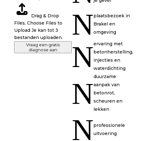
je gevel
Gemeente
N
Layout
plaatsbezoek in
Drag & Drop
Files,
Choose Files to
Brakel en
Upload
Je kan tot 3
omgeving
bestanden uploaden.
N
ervaring met
Vraag een gratis
diagnose aan
betonherstelling,
injecties en
waterdichting
duurzame
N
aanpak van
betonrot,
scheuren en
lekken
N
professionele
uitvoering