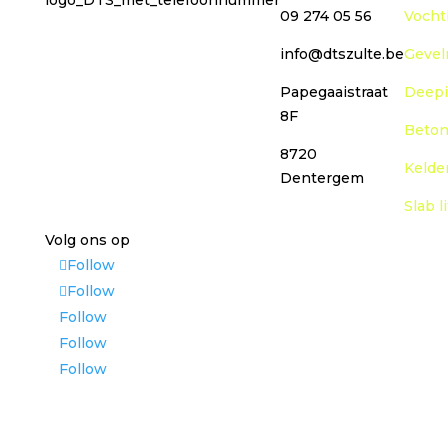
09 274 05 56
Vocht
info@dtszulte.be
Gevel
Papegaaistraat
Deepi
8F
Beton
8720
Kelde
Dentergem
Slab l
Volg ons op
Follow
Follow
Follow
Follow
Follow